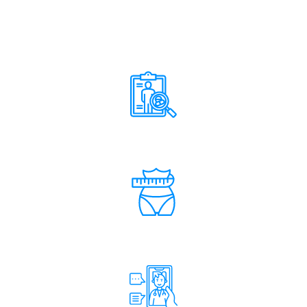
TRATAMENTO EXCLUSIVO DE
EMAGRECIMENTO COM UM
ESPECIALISTA?
Avaliação clínica detalhada
Plano de emagrecimento
individualizado