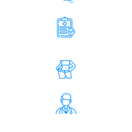
Suporte contínuo e ajustes semanais
Acompanhamento com exames e
tecnologia avançada
Resultados reais e sustentáveis
Acesso direto ao Dr. Cláudio Ambrósio,
sem filas ou espera