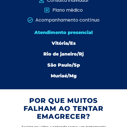
Consulta individual
Plano médico
Acompanhamento contínuo
Atendimento presencial
Vitória/Es
Rio de janeiro/Rj
São Paulo/Sp
Muriaé/Mg
POR QUE MUITOS
FALHAM
AO
TENTAR
EMAGRECER?
Assista ao vídeo e entenda como um tratamento